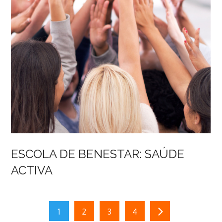
ESCOLA DE BENESTAR: SAÚDE
ACTIVA
Navegación
1
2
3
4