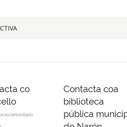
CTIVA
acta co
Contacta coa
ello
biblioteca
pública munici
ociocomunitario
de Narón